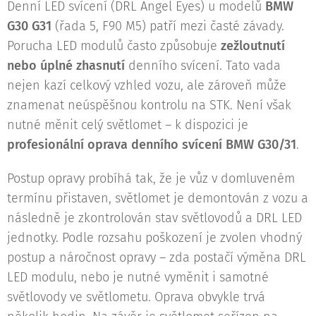
Denní LED svícení (DRL Angel Eyes) u modelů
BMW
G30 G31
(řada 5, F90 M5) patří mezi časté závady.
Porucha LED modulů často způsobuje
zežloutnutí
nebo úplné zhasnutí
denního svícení. Tato vada
nejen kazí celkový vzhled vozu, ale zároveň může
znamenat neúspěšnou kontrolu na STK. Není však
nutné měnit celý světlomet – k dispozici je
profesionální oprava denního svícení BMW G30/31
.
Postup opravy probíhá tak, že je vůz v domluveném
termínu přistaven, světlomet je demontován z vozu a
následně je zkontrolován stav světlovodů a DRL LED
jednotky. Podle rozsahu poškození je zvolen vhodný
postup a náročnost opravy – zda postačí výměna DRL
LED modulu, nebo je nutné vyměnit i samotné
světlovody ve světlometu. Oprava obvykle trvá