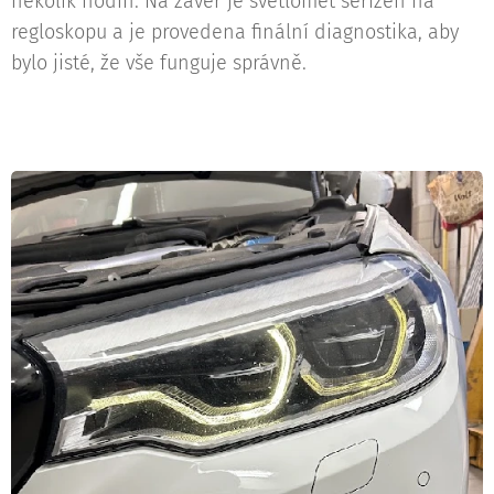
několik hodin. Na závěr je světlomet seřízen na
regloskopu a je provedena finální diagnostika, aby
bylo jisté, že vše funguje správně.