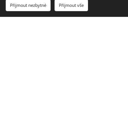
Přijmout nezbytné
Přijmout vše
Leštění krytů světel
Ochranná PPF folie na
světla
Sledujte nás také na
sociálních sítí, zde