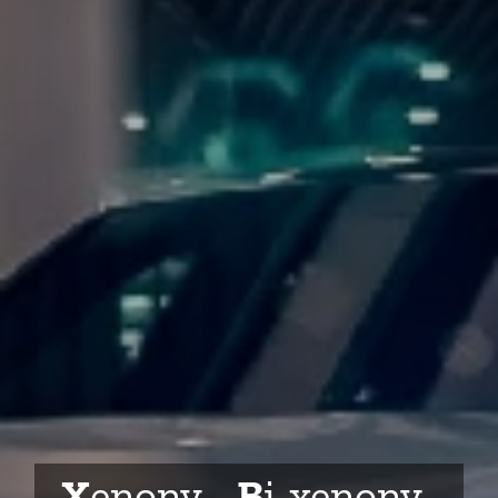
X
enony -
B
i-xenony -