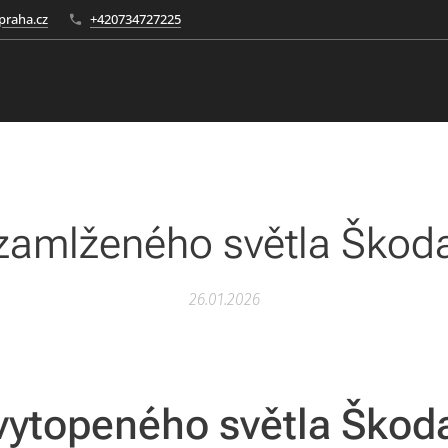
raha.cz
+420734727225
zamlženého světla Škod
26.01.2026
vytopeného světla Škod