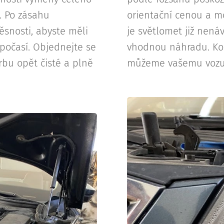
. Po zásahu
orientační cenou a m
ěsnosti, abyste měli
je světlomet již nen
 počasí. Objednejte se
vhodnou náhradu. Kont
bu opět čisté a plně
můžeme vašemu vozu