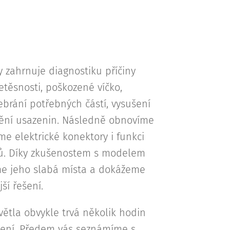
 zahrnuje diagnostiku příčiny
etěsnosti, poškozené víčko,
zebrání potřebných částí, vysušení
ění usazenin. Následně obnovíme
me elektrické konektory i funkci
lů. Díky zkušenostem s modelem
 jeho slabá místa a dokážeme
ší řešení.
ětla obvykle trvá několik hodin
zení. Předem vás seznámíme s