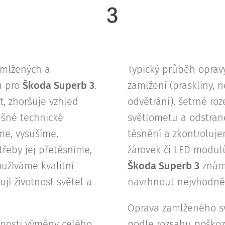
3
amlžených a
Typický průběh opravy
ů pro
Škoda Superb 3
.
zamlžení (praskliny, n
t, zhoršuje vzhled
odvětrání), šetrné ro
šné technické
světlometu a odstran
íme, vysušíme,
těsnění a zkontroluje
řeby jej přetěsníme,
žárovek či LED modu
oužíváme kvalitní
Škoda Superb 3
známe
jí životnost světel a
navrhnout nejvhodněj
Oprava zamlženého sv
tnosti výměny celého
podle rozsahu poško