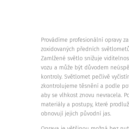
Provádíme profesionální opravy z
zoxidovaných předních světlomet
Zamlžené světlo snižuje viditelnos
vozu a může být důvodem neúspě
kontroly. Světlomet pečlivě vyčist
zkontrolujeme těsnění a podle pot
aby se vlhkost znovu nevracela. P
materiály a postupy, které prodlužu
obnovují jejich původní jas.
Oprava je většinou možná bez nu