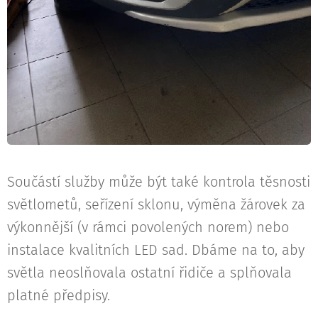
Součástí služby může být také kontrola těsnosti
světlometů, seřízení sklonu, výměna žárovek za
výkonnější (v rámci povolených norem) nebo
instalace kvalitních LED sad. Dbáme na to, aby
světla neoslňovala ostatní řidiče a splňovala
platné předpisy.