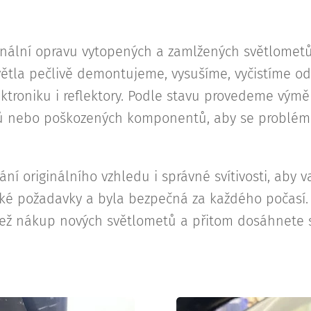
onální opravu vytopených a zamlžených světlomet
větla pečlivě demontujeme, vysušíme, vyčistíme od
ktroniku i reflektory. Podle stavu provedeme výmě
ů nebo poškozených komponentů, aby se problém
í originálního vzhledu i správné svítivosti, aby v
ké požadavky a byla bezpečná za každého počasí. 
 než nákup nových světlometů a přitom dosáhnete 