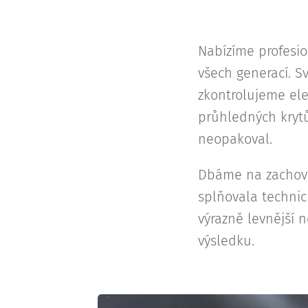
Nabízíme profesi
všech generací. S
zkontrolujeme ele
průhledných kryt
neopakoval.
Dbáme na zachován
splňovala technic
výrazně levnější
výsledku.