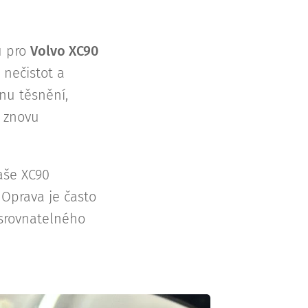
ů pro
Volvo XC90
 nečistot a
nu těsnění,
 znovu
aše XC90
Oprava je často
srovnatelného