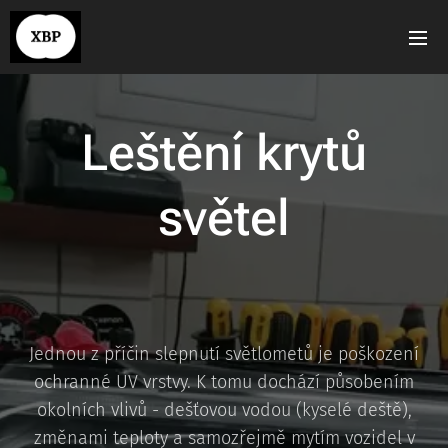
Leštění krytů
světel
Jednou z příčin slepnutí světlometů je poškození
ochranné UV vrstvy. K tomu dochází působením
okolních vlivů - dešťovou vodou (kyselé deště),
změnami teploty a samozřejmě mytím vozidel v