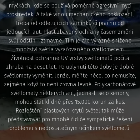
myčkách, kde se používá poměrně agresivní mycí
prostředek. A také vinou mechanického poškození,
třeba od odletujících kamínků či prachu od
jedoucích aut. Plast zbavený ochrany časem změní
svůj odstín - ztmavne. Tím je ale výrazně sníženo
množství světla vyzařovaného světlometem.
Životnost ochranné UV vrstvy světlometů počítá
zhruba na deset let. Po uplynutí této doby je dobré
světlomety vyměnit. Jenže, měňte něco, co nemusíte,
zejména když to není zrovna levné. Polykarbonátové
světlomety některých aut, jedná-li se o xenony,
mohou stát klidně přes 15.000 korun za kus.
Rozleštění plastových krytů světel tak může
představovat pro mnohé řidiče sympatické řešení
problému s nedostatečným účinkem světlometů.