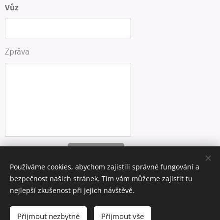
Vůz
Zpráva
Odeslat
Používáme cookies, abychom zajistili správné fungování a
bezpečnost našich stránek. Tím vám můžeme zajistit tu
nejlepší zkušenost při jejich návštěvě.
© 2026 Xenony Bi-Xenony Praha
Přijmout nezbytné
Přijmout vše